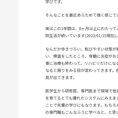
学びです。
そんなことを最近あらためて強く感じて
実はこの
1
年間は、
8
ヶ月以上にわたって
院生活が続いています
(2023/01/15
現在
)
なんだか歩きづらい、転びやすい状態が
い、検査をしたところ、脊髄に炎症がお
事に治療も終わって、リハビリだけにな
なると周りをみる目が変わってきます。
見が出てきます。
医学生から研修医、専門医まで現場で徒
を育てるとても優れたシステムにみえま
ことで先輩の学びにもなります。もちろ
の専門職もこんなふうに学べると、と思