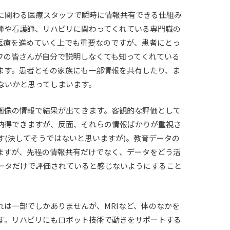
に関わる医療スタッフで瞬時に情報共有できる仕組み
師や看護師、リハビリに関わってくれている専門職の
医療を進めていく上でも重要なのですが、患者にとっ
フの皆さんが自分で説明しなくても知ってくれている
ます。患者とその家族にも一部情報を共有したり、ま
ないかと思ってしまいます。
画像の情報で結果が出てきます。客観的な評価として
納得できますが、反面、それらの情報ばかりが重視さ
す
(
決してそうではないと思いますが
)
。教育データの
ますが、先程の情報共有だけでなく、データをどう活
ータだけで評価されていると感じないようにすること
れは一部でしかありませんが、
MRI
など、体のなかを
す。リハビリにもロボット技術で動きをサポートする