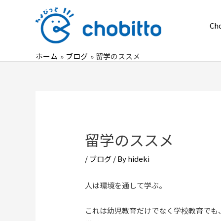
内
容
Ch
を
ス
ホーム
ブログ
留学のススメ
キ
ッ
プ
留学のススメ
/
ブログ
/ By
hideki
人は環境を通して学ぶ。
これは幼児教育だけでなく学校教育でも