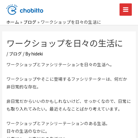
内
容
Main
を
ホーム
ブログ
ワークショップを日々の生活に
Men
ス
キ
ワークショップを日々の生活に
ッ
プ
/
ブログ
/ By
hideki
ワークショップとファシリテーションを日々の生活へ。
ワークショップやそこに登場するファシリテーターは、何だか
非日常的な存在。
非日常だからいいのかもしれないけど、せっかくなので、日常に
も取り入れてみたい。最近そんなことばかり考えています。
ワークショップとファシリーテーションのある生活。
日々の生活のなかに。