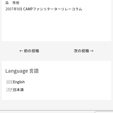
森 秀樹
2007年9月
CAMPファシリテーターリレーコラム
投
←
前の投稿
次の投稿
→
稿
ナ
ビ
Language 言語
ゲ
ー
English
シ
日本語
ョ
ン