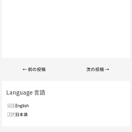
投
←
前の投稿
次の投稿
→
稿
ナ
ビ
Language 言語
ゲ
ー
English
シ
日本語
ョ
ン