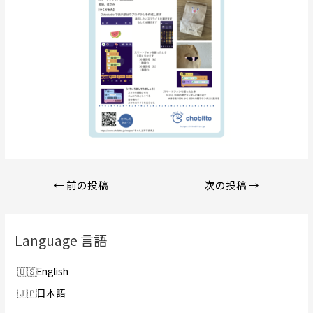
投
←
前の投稿
次の投稿
→
稿
ナ
ビ
Language 言語
ゲ
ー
English
シ
日本語
ョ