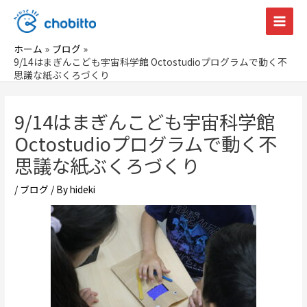
内
容
Main
を
ホーム
ブログ
Men
ス
9/14はまぎんこども宇宙科学館 Octostudioプログラムで動く不
思議な紙ぶくろづくり
キ
ッ
プ
9/14はまぎんこども宇宙科学館
Octostudioプログラムで動く不
思議な紙ぶくろづくり
/
ブログ
/ By
hideki