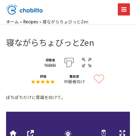
内
容
Main
を
ホーム
Recipes
寝ながらちょびっとZen
Men
ス
キ
寝ながらちょびっとZen
ッ
プ
投稿者
hideki
評価
難易度
中級者向け
ぽちぽちだけに意識を向けて。