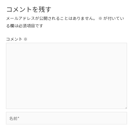
ビ
コメントを残す
ゲ
メールアドレスが公開されることはありません。
※
が付いてい
ー
る欄は必須項目です
シ
ョ
コメント
※
ン
名
前
*