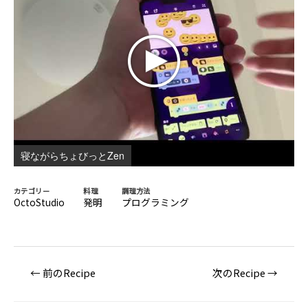
寝ながらちょびっとZen
カテゴリー
料理
調理方法
OctoStudio
発明
プログラミング
投
←
前のRecipe
次のRecipe
→
稿
ナ