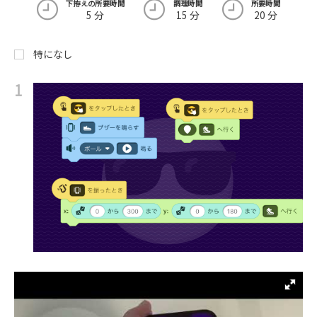
下拵えの所要時間
調理時間
所要時間
5 分
15 分
20 分
特になし
1