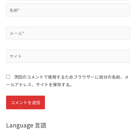
名
前
*
メ
ー
ル
*
サ
イ
ト
次回のコメントで使用するためブラウザーに自分の名前、メ
ールアドレス、サイトを保存する。
Language 言語