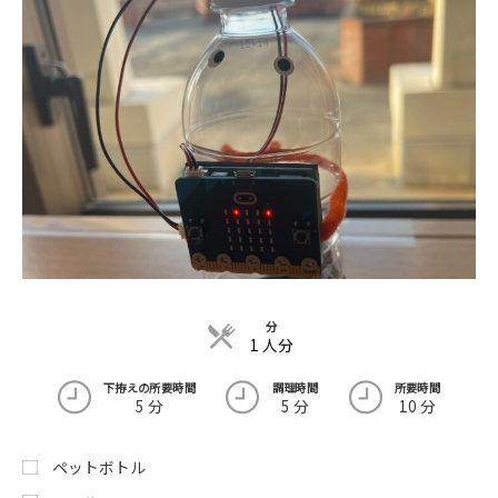
分
1 人分
下拵えの所要時間
調理時間
所要時間
5 分
5 分
10 分
ペットボトル