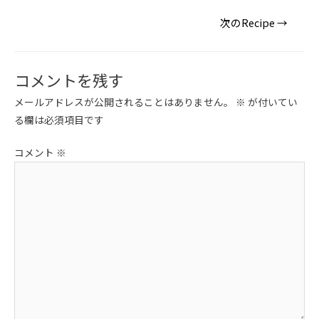
投
次のRecipe
→
稿
ナ
ビ
コメントを残す
ゲ
メールアドレスが公開されることはありません。
※
が付いてい
ー
る欄は必須項目です
シ
ョ
コメント
※
ン