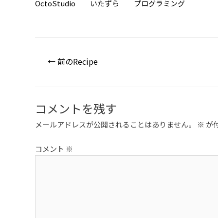
OctoStudio
いたずら
プログラミング
投
←
前のRecipe
稿
ナ
ビ
コメントを残す
ゲ
ー
メールアドレスが公開されることはありません。
※
が
シ
コメント
※
ョ
ン