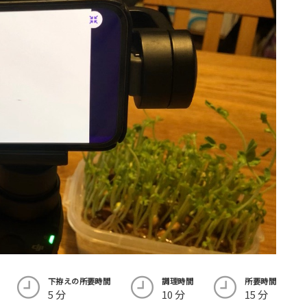
下拵えの所要時間
調理時間
所要時間
5 分
10 分
15 分