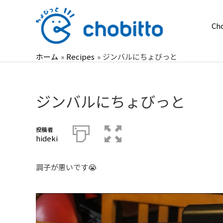
内
容
Ch
を
ス
ホーム
Recipes
ジンバルにちょびっと
キ
ッ
プ
ジンバルにちょびっと
投稿者
hideki
調子が悪いです😭