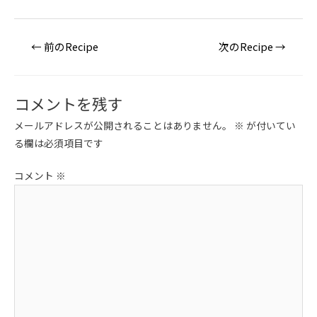
投
←
前のRecipe
次のRecipe
→
稿
ナ
ビ
コメントを残す
ゲ
メールアドレスが公開されることはありません。
※
が付いてい
ー
る欄は必須項目です
シ
ョ
コメント
※
ン