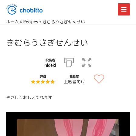
内
容
Main
を
ホーム
Recipes
きむらうさぎせんせい
Men
ス
キ
きむらうさぎせんせい
ッ
プ
投稿者
hideki
評価
難易度
上級者向け
やさしくおしえてれます