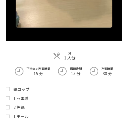
分
1 人分
下拵えの所要時間
調理時間
所要時間
15 分
15 分
30 分
紙コップ
1
豆電球
2
色紙
1
モール