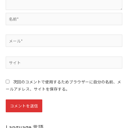
名
前
*
メ
ー
ル
*
サ
イ
ト
次回のコメントで使用するためブラウザーに自分の名前、メ
ールアドレス、サイトを保存する。
Language 言語