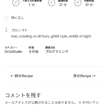
下拵えの所要時間
調理時間
所要時間
5 分
25 分
30 分
特になし
1
プロンプト
man, crawling on all fours, ghibli style, middle of night
カテゴリー
料理
調理方法
OctoStudio
その他
プログラミング
投
←
前のRecipe
次のRecipe
→
稿
ナ
ビ
コメントを残す
ゲ
メールアドレスが公開されることはありません。
※
が付いてい
ー