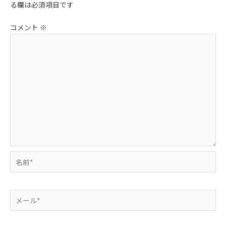
る欄は必須項目です
シ
ョ
コメント
※
ン
名
前
*
メ
ー
ル