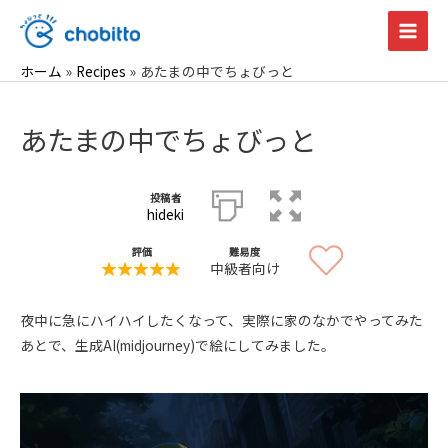
内
容
Main
を
ホーム
Recipes
あたまの中でちょびっと
Men
ス
キ
あたまの中でちょびっと
ッ
プ
投稿者
hideki
評価
難易度
中級者向け
夜中に急にハイハイしたくなって、実際に家のなかでやってみた
あとで、生成AI(midjourney)で絵にしてみました。