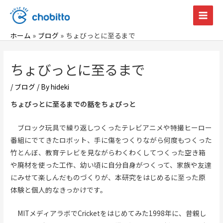
内
容
Main
を
ホーム
ブログ
ちょびっとに至るまで
Men
ス
キ
ちょびっとに至るまで
ッ
プ
/
ブログ
/ By
hideki
ちょびっとに至るまでの話をちょびっと
ブロック玩具で繰り返しつくったテレビアニメや特撮ヒーロー
番組にでてきたロボット、手に傷をつくりながら何度もつくった
竹とんぼ、教育テレビを見ながらわくわくしてつくった空き箱
や廃材を使った工作、幼い頃に自分自身がつくって、家族や友達
にみせて楽しんだものづくりが、本研究をはじめるに至った原
体験と個人的なきっかけです。
MITメディアラボでCricketをはじめてみた1998年に、昔親し