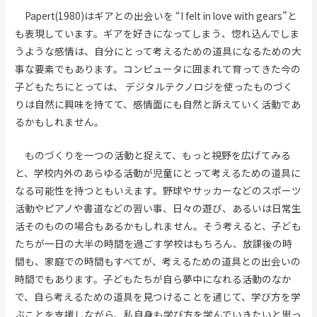
Papert(1980)はギアとの出会いを “I felt in love with gears”と
も表現しています。ギアを好きになってしまう、惚れ込んでしま
うような感情は、自分にとって考えるための道具になるための大
事な要素でもあります。コンピュータに囲まれて育ってきた今の
子どもたちにとっては、 デジタルテクノロジを使ったものづく
りは自然に興味を持てて、感情面にも自然と訴えていく活動であ
るかもしれません。
ものづくりを一つの活動と捉えて、もっと視野を広げてみる
と、学校内外のあらゆる活動が児童にとって考えるための道具に
なる可能性を持つともいえます。野球やサッカーなどのスポーツ
活動やピアノや書道などの習い事、日々の遊び、あるいは日常生
活そのものの場合もあるかもしれません。そう考えると、子ども
たちが一日の大半の時間を過ごす学校はもちろん、放課後の時
間も、家庭での時間もすべてが、考えるための道具との出会いの
時間でもあります。子どもたちが自ら夢中になれる活動のなか
で、自ら考えるための道具を見つけることを通じて、学び方を学
ぶことを支援しながら、私自身も学び方を学んでいきたいと思っ