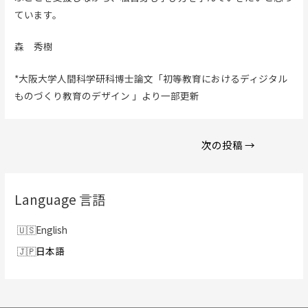
ています。
森 秀樹
*大阪大学人間科学研科博士論文「初等教育におけるディジタル
ものづくり教育のデザイン 」より一部更新
投
次の投稿
→
稿
ナ
ビ
Language 言語
ゲ
ー
English
シ
日本語
ョ
ン