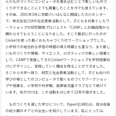
んだものづくりにコンピュータを埋め込むことで新しいものづ
くりができることにとても興奮したことを今でも覚えています。
その後、2001年3月に京都けいはんなに開設した大川センター
で、株式会社CSKの社会貢献活動として、子どもを対象としたワ
ークショップの研究開発プロジェクト「CAMP」に計画段階から
関わらせてもらうことになりました。そこで最初に行ったのが
Cricketを使った動くおもちゃづくりのワークショップでした。
小学校での総合的な学習の時間の導入時期とも重なり、また新し
いものづくりや情報、サイエンス、ロボティックの新しい授業と
して、CAMPで実施してきたCricketワークショップを学校授業向
けにデザインし、実践していく機会を得ることができました。
そこから大学へ移り、研究と社会貢献活動として、子ども向けの
学びの場としてのコンピュータで動くものづくりワークショッ
プや授業を、小学校や科学館、放課後児童クラブなどで続けて
います。気が付けば、この活動をはじめて22年が過ぎました。
ものづくりを通じた学びについて、Papert(1980)は、自分自身
の幼少期のギアとの出会いを紹介しています。私にとっては、