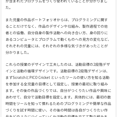
が含まれたプログラムをつくり使われていることが分かりまし
た。
また児童の作品ポートフォリオからは、プログラミングに関す
ることだけでなく、作品のデザインや仕組み、製作過程での他
者との協働、自分自身の製作活動への向き合い方、身の回りに
あるコンピュータとプログラムで動くものへの見方の変化など、
それぞれの児童には、それぞれの多様な気づきがあったことが
分かりました。
これらの授業のデザインで工夫したのは、活動目標の2段階デザ
インと活動の循環デザインです。活動目標の2段階デザインは、
まずScratchとPICO Cricket といったツールの使い方を知る活動
を参加する全児童の目標として設定し、授業の最初に取り組み
ます。その後の作品づくりでは、自分がつくりたい作品や興味に
あわせて、自分で活動目標を設定します。具体的には、最初の数
時間をツールを知って慣れるためのプログラミングや簡単な作品
づくりを試す時間に使い、その後の時間は各自がつくりたい作
品をどのようにつくっていくか活動の目標を立てて取り組みま