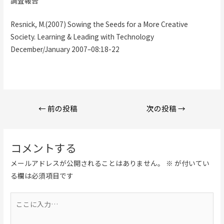
調査報告
Resnick, M.(2007) Sowing the Seeds for a More Creative
Society. Learning & Leading with Technology
December/January 2007–08:18-22
投
←
前の投稿
次の投稿
→
稿
ナ
ビ
コメントする
ゲ
メールアドレスが公開されることはありません。
※
が付いてい
ー
る欄は必須項目です
シ
ョ
こ
ン
こ
に