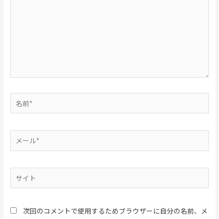
入
力…
名
前
*
メ
ー
ル
*
サ
イ
ト
次回のコメントで使用するためブラウザーに自分の名前、メ