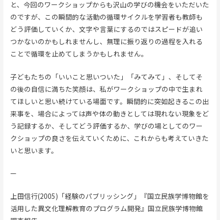
と、今回のワークショップからも沢山の学びの機会をいただいた
のですが、この瞬間的な活動の循環サイクルを学習者も教師も
どう評価していくか、文字や言葉にするのではスピードが追い
つかないのかもしれませんし、無理に振り返りの過程を入れる
ことで循環を止めてしまうかもしれません。
子どもたちの「いいこと思いついた」「みてみて」、そしてそ
の後の自信に満ちた笑顔は、私がワークショップの中で生まれ
てほしいと思い続けている場面です。瞬間的に突如起きるこの出
来事を、場合によっては声や体の動きとしては現れない現象をど
う記録するか、そしてどう評価するか、学びの場としてのワー
クショップの良さを伝えていくために、これからも考えていきた
いと思います。
—
上田信行(2005)「経験のパブリッシング」『国立民族学博物館を
活用した異文化理解教育のプログラム開発』国立民族学博物館